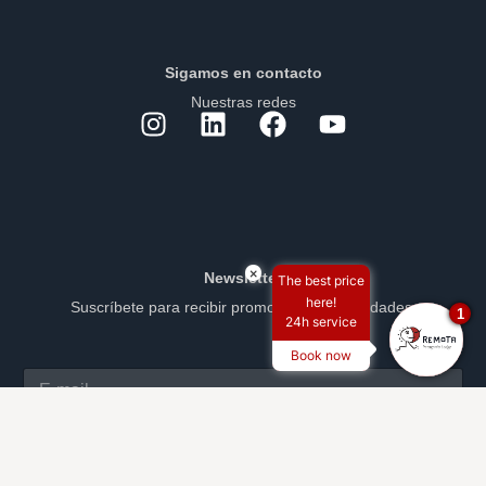
Sigamos en contacto
Nuestras redes
×
Newsletter
The best price
here!
Suscríbete para recibir promociones y novedades.
1
24h service
Book now
SUSCRIBIRSE